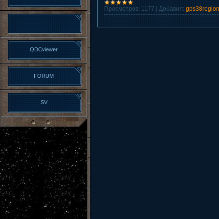
Просмотров:
1177
|
Добавил:
gps38regio
QDCviewer
FORUM
SV