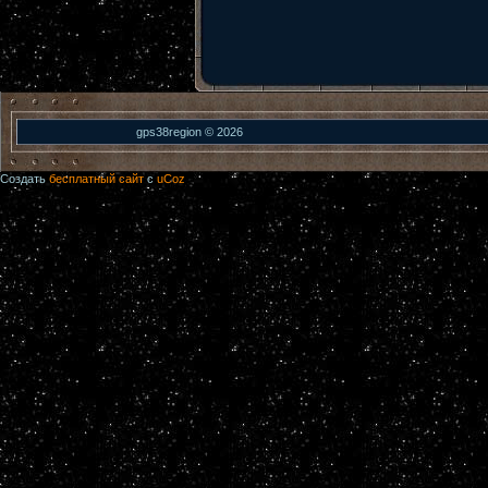
gps38region © 2026
Создать
бесплатный сайт
с
uCoz