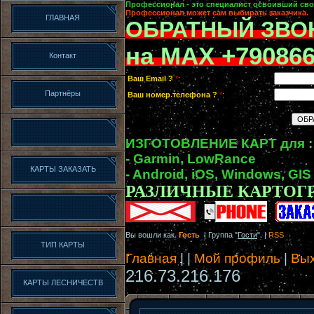
Профессионал - это специалист освоивший сво
Профессионал может сам выбирать заказчика.
ГЛАВНАЯ
ОБРАТНЫЙ ЗВО
на MAX +79086
Контакт
Ваш Email ?
*
:
Партнёры
Ваш номер телефона ?
*
:
ИЗГОТОВЛЕНИЕ КАРТ для :
- Garmin, LowRance
КАРТЫ ЗАКАЗАТЬ
- Android, iOS, Windows, GIS
РАЗЛИЧНЫЕ КАРТОГ
Вы вошли как
Гость
| Группа "
Гости
" |
RSS
ТИП КАРТЫ
Главная
|
|
Мой профиль
|
Вы
216.73.216.176
КАРТЫ ЛЕСНИЧЕСТВ