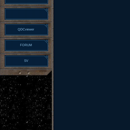
QDCviewer
FORUM
SV