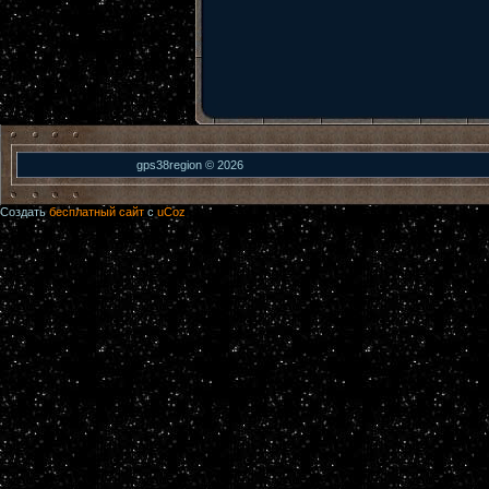
gps38region © 2026
Создать
бесплатный сайт
с
uCoz