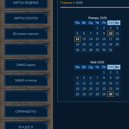
КАРТЫ ВОДНЫЕ
Главная
»
2026
Январь 2026
КАРТЫ ОХОТЫ
Пн
Вт
Ср
Чт
Пт
Сб
Вс
1
2
3
4
5
6
7
8
9
10
11
3D космо скачать
12
13
14
15
16
17
18
19
20
21
22
23
24
25
26
27
28
29
30
31
Май 2026
ЗАКАЗ карты
Пн
Вт
Ср
Чт
Пт
Сб
Вс
1
2
3
4
5
6
7
8
9
10
ЗАКАЗ отчетов
11
12
13
14
15
16
17
18
19
20
21
22
23
24
25
26
27
28
29
30
31
СКРИНШОТЫ
В И Д Е О