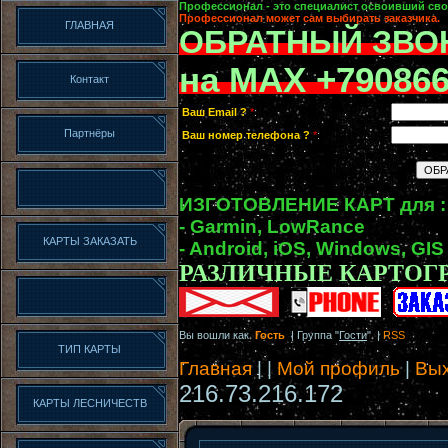
Профессионал - это специалист освоивший сво
Профессионал может сам выбирать заказчика.
ГЛАВНАЯ
ОБРАТНЫЙ ЗВО
на MAX +79086
Контакт
Ваш Email ?
*
:
Партнёры
Ваш номер телефона ?
*
:
ИЗГОТОВЛЕНИЕ КАРТ для :
- Garmin, LowRance
КАРТЫ ЗАКАЗАТЬ
- Android, iOS, Windows, GIS
РАЗЛИЧНЫЕ КАРТОГ
Вы вошли как
Гость
| Группа "
Гости
" |
RSS
ТИП КАРТЫ
Главная
|
|
Мой профиль
|
Вы
216.73.216.172
КАРТЫ ЛЕСНИЧЕСТВ