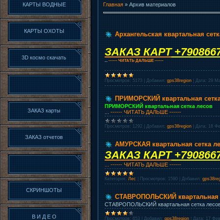
КАРТЫ ВОДНЫЕ
Главная
»
Архив материалов
КАРТЫ ОХОТЫ
Архангельская квартальная сетк
ЗАКАЗ КАРТ
+790866
3D космо скачать
...
------ ЧИТАТЬ ДАЛЬШЕ ------
Просмотров:
5173
|
Добавил:
gps38region
|
Дата:
29 М
ПРИМОРСКИЙ квартальная сетка
ПРИМОРСКИЙ квартальная сетка лесов
ЗАКАЗ карты
...
------ ЧИТАТЬ ДАЛЬШЕ ------
Просмотров:
1292
|
Добавил:
gps38region
|
Дата:
18 Ф
ЗАКАЗ отчетов
АМУРСКАЯ квартальная сетка л
ЗАКАЗ КАРТ
+790866
...
------ ЧИТАТЬ ДАЛЬШЕ ------
Категория:
Лес
|
Просмотров:
1590
|
Добавил:
gps38re
СКРИНШОТЫ
СТАВРОПОЛЬСКИЙ квартальная 
СТАВРОПОЛЬСКИЙ квартальная сетка лес
В И Д Е О
Просмотров:
653
|
Добавил:
gps38region
|
Дата:
17 Фев