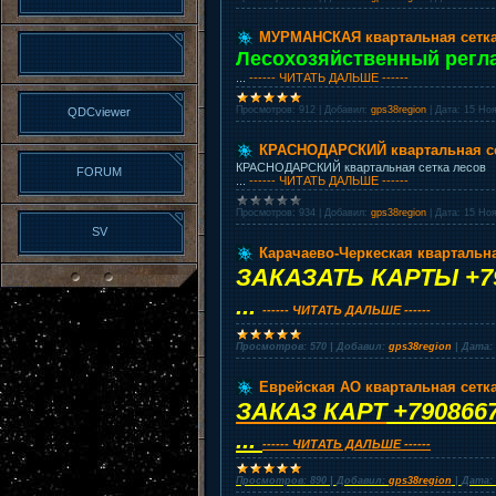
МУРМАНСКАЯ квартальная сетка
Лесохозяйственный регламе
...
------ ЧИТАТЬ ДАЛЬШЕ ------
Просмотров:
912
|
Добавил:
gps38region
|
Дата:
15 Ноя
QDCviewer
КРАСНОДАРСКИЙ квартальная се
КРАСНОДАРСКИЙ квартальная сетка лесов
FORUM
...
------ ЧИТАТЬ ДАЛЬШЕ ------
Просмотров:
934
|
Добавил:
gps38region
|
Дата:
15 Ноя
SV
Карачаево-Черкеская квартальна
ЗАКАЗАТЬ КАРТЫ +79
...
------ ЧИТАТЬ ДАЛЬШЕ ------
Просмотров:
570
|
Добавил:
gps38region
|
Дата:
Еврейская АО квартальная сетк
ЗАКАЗ КАРТ
+790866
...
------ ЧИТАТЬ ДАЛЬШЕ ------
Просмотров:
890
|
Добавил:
gps38region
|
Дата: