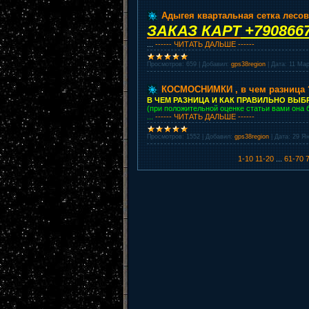
Адыгея квартальная сетка лесов
ЗАКАЗ КАРТ
+790866
...
------ ЧИТАТЬ ДАЛЬШЕ ------
Просмотров:
659
|
Добавил:
gps38region
|
Дата:
11 Мар
КОСМОСНИМКИ , в чем разница 
В ЧЕМ РАЗНИЦА И КАК ПРАВИЛЬНО ВЫБР
(при положительной оценке статьи вами она 
...
------ ЧИТАТЬ ДАЛЬШЕ ------
Просмотров:
1552
|
Добавил:
gps38region
|
Дата:
29 Я
1-10
11-20
...
61-70