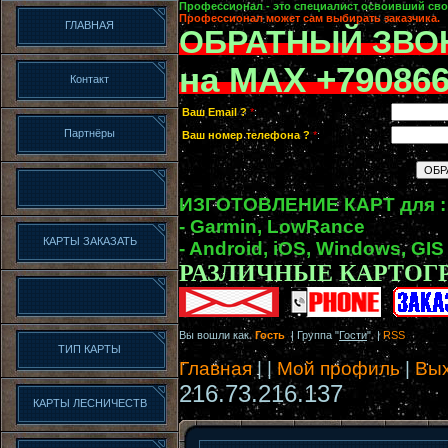
Профессионал - это специалист освоивший сво
Профессионал может сам выбирать заказчика.
ГЛАВНАЯ
ОБРАТНЫЙ ЗВО
на MAX +79086
Контакт
Ваш Email ?
*
:
Партнёры
Ваш номер телефона ?
*
:
ИЗГОТОВЛЕНИЕ КАРТ для :
- Garmin, LowRance
КАРТЫ ЗАКАЗАТЬ
- Android, iOS, Windows, GIS
РАЗЛИЧНЫЕ КАРТОГ
Вы вошли как
Гость
| Группа "
Гости
" |
RSS
ТИП КАРТЫ
Главная
|
|
Мой профиль
|
Вы
216.73.216.137
КАРТЫ ЛЕСНИЧЕСТВ