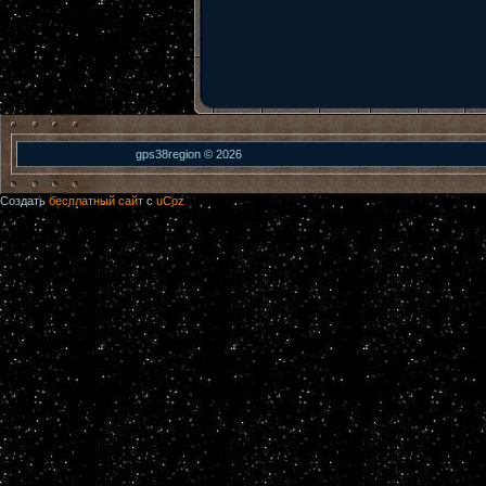
gps38region © 2026
Создать
бесплатный сайт
с
uCoz