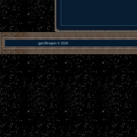
gps38region © 2026