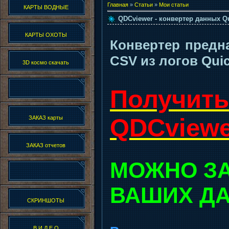
Главная
»
Статьи
»
Мои статьи
КАРТЫ ВОДНЫЕ
QDCviewer - конвертер данных Q
КАРТЫ ОХОТЫ
Конвертер предн
CSV из логов Qui
3D космо скачать
Получить
QDCviewe
ЗАКАЗ карты
ЗАКАЗ отчетов
МОЖНО З
ВАШИХ ДА
СКРИНШОТЫ
В И Д Е О