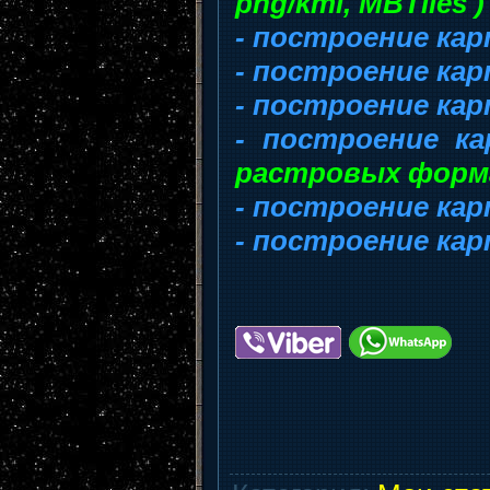
png/kml, MBTiles )
- построение ка
- построение ка
- построение кар
- построение к
растровых форм
- построение кар
- построение кар