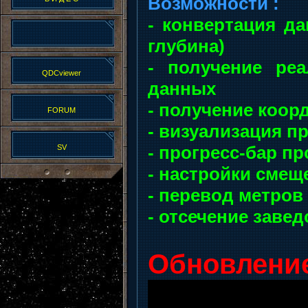
Возможности :
- конвертация д
глубина)
- получение ре
QDCviewer
данных
- получение коор
FORUM
- визуализация п
- прогресс-бар п
SV
- настройки смещ
- перевод метров
- отсечение заве
Обновление 