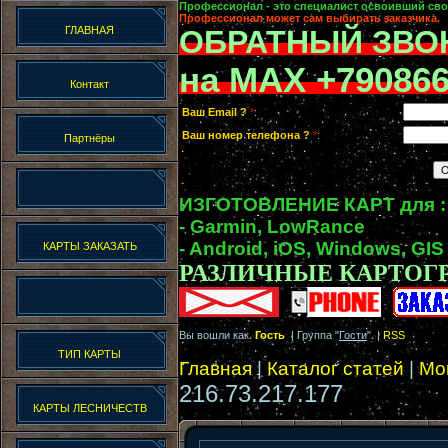
Профессионал - это специалист освоивший сво
Профессионал может сам выбирать заказчика.
ГЛАВНАЯ
ОБРАТНЫЙ ЗВО
на MAX +79086
Контакт
Ваш Email ?
*
:
Ваш номер телефона ?
*
:
Партнёры
ИЗГОТОВЛЕНИЕ КАРТ для :
- Garmin, LowRance
- Android, iOS, Windows, GIS
КАРТЫ ЗАКАЗАТЬ
РАЗЛИЧНЫЕ КАРТОГ
Вы вошли как
Гость
| Группа "
Гости
" |
RSS
ТИП КАРТЫ
Главная
|
Каталог статей
|
Мо
216.73.217.177
КАРТЫ ЛЕСНИЧЕСТВ