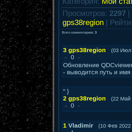
Категория
:
Мои ста
Просмотров
:
2297
|
gps38region
|
Рейти
Всего комментариев
:
3
3
gps38region
(03 Июл
0
Обновление QDCviewer 
- выводится путь и им
" }
2
gps38region
(22 Май 
0
1
Vladimir
(10 Фев 2022 