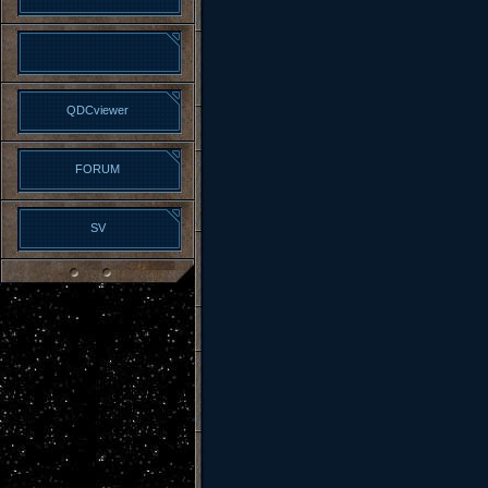
QDCviewer
FORUM
SV