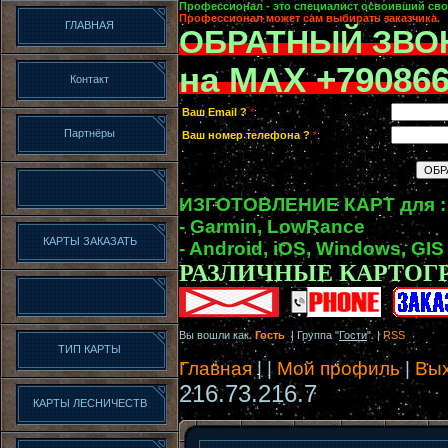
Профессионал - это специалист освоивший сво
Профессионал может сам выбирать заказчика.
ГЛАВНАЯ
ОБРАТНЫЙ ЗВО
на MAX +79086
Контакт
Ваш Email ?
*
:
Партнёры
Ваш номер телефона ?
*
:
ИЗГОТОВЛЕНИЕ КАРТ для :
- Garmin, LowRance
КАРТЫ ЗАКАЗАТЬ
- Android, iOS, Windows, GIS
РАЗЛИЧНЫЕ КАРТОГ
Вы вошли как
Гость
| Группа "
Гости
" |
RSS
ТИП КАРТЫ
Главная
|
|
Мой профиль
|
Вы
216.73.216.7
КАРТЫ ЛЕСНИЧЕСТВ