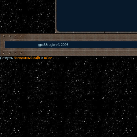
gps38region © 2026
Создать
бесплатный сайт
с
uCoz