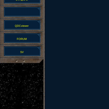
QDCviewer
FORUM
SV