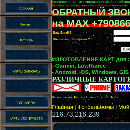
Профессионал - это специалист освоивший сво
Профессионал может сам выбирать заказчика.
ГЛАВНАЯ
ОБРАТНЫЙ ЗВО
на MAX +79086
Контакт
Ваш Email ?
*
:
Ваш номер телефона ?
*
:
Партнёры
ИЗГОТОВЛЕНИЕ КАРТ для :
- Garmin, LowRance
- Android, iOS, Windows, GIS
КАРТЫ ЗАКАЗАТЬ
РАЗЛИЧНЫЕ КАРТОГ
Вы вошли как
Гость
| Группа "
Гости
" |
RSS
ТИП КАРТЫ
Главная
|
Фотоальбомы
|
Мой
216.73.216.239
КАРТЫ ЛЕСНИЧЕСТВ