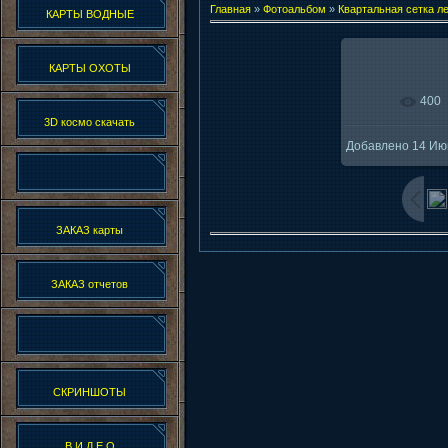
Главная
»
Фотоальбом
»
Квартальная сетка л
КАРТЫ ВОДНЫЕ
КАРТЫ ОХОТЫ
400
В реально
3D космо скачать
Добавлено
14 Ию
8
ЗАКАЗ карты
ЗАКАЗ отчетов
СКРИНШОТЫ
В И Д Е О