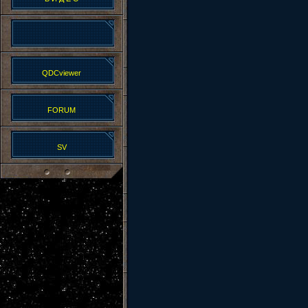
QDCviewer
FORUM
SV