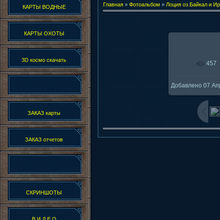
Главная
»
Фотоальбом
»
Лоция оз.Байкал и Ир
КАРТЫ ВОДНЫЕ
КАРТЫ ОХОТЫ
3D космо скачать
457
В реально
Добавлено
07 Ап
1
ЗАКАЗ карты
ЗАКАЗ отчетов
СКРИНШОТЫ
В И Д Е О