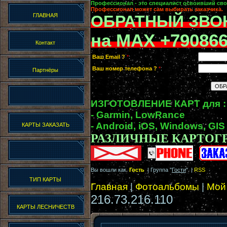
Профессионал - это специалист освоивший сво
Профессионал может сам выбирать заказчика.
ГЛАВНАЯ
ОБРАТНЫЙ ЗВО
на MAX +79086
Контакт
Ваш Email ?
*
:
Ваш номер телефона ?
*
:
Партнёры
ИЗГОТОВЛЕНИЕ КАРТ для :
- Garmin, LowRance
- Android, iOS, Windows, GIS
КАРТЫ ЗАКАЗАТЬ
РАЗЛИЧНЫЕ КАРТОГ
Вы вошли как
Гость
| Группа "
Гости
" |
RSS
ТИП КАРТЫ
Главная
|
Фотоальбомы
|
Мой
216.73.216.110
КАРТЫ ЛЕСНИЧЕСТВ